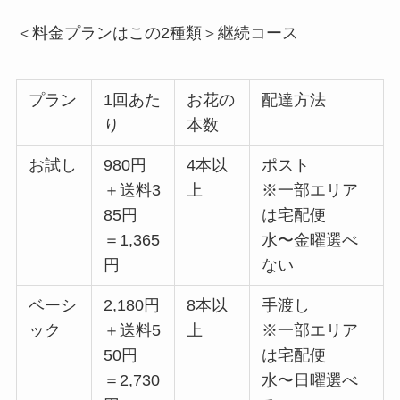
＜料金プランはこの2種類＞継続コース
プラン
1回あた
お花の
配達方法
り
本数
お試し
980円
4本以
ポスト
＋送料3
上
※一部エリア
85円
は宅配便
＝1,365
水〜金曜選べ
円
ない
ベーシ
2,180円
8本以
手渡し
ック
＋送料5
上
※一部エリア
50円
は宅配便
＝2,730
水〜日曜選べ