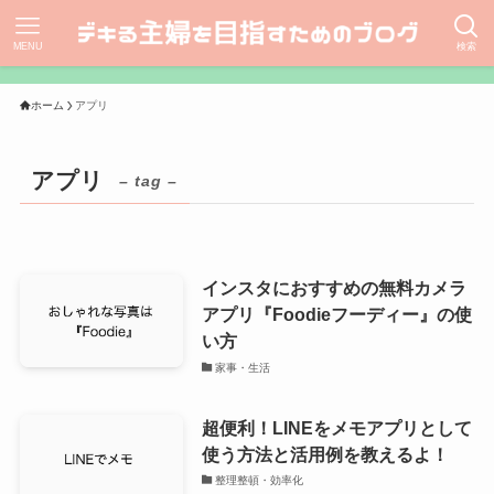
MENU
検索
ホーム
アプリ
アプリ
– tag –
インスタにおすすめの無料カメラ
アプリ『Foodieフーディー』の使
い方
家事・生活
超便利！LINEをメモアプリとして
使う方法と活用例を教えるよ！
整理整頓・効率化